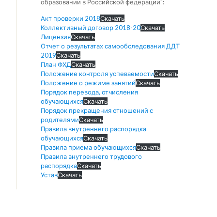
образовании в Российской федерации":
Акт проверки 2018
Скачать
Коллективный договор 2018-20
Скачать
Лицензия
Скачать
Отчет о результатах самообследования ДДТ
2019
Скачать
План ФХД
Скачать
Положение контроля успеваемости
Скачать
Положение о режиме занятий
Скачать
Порядок перевода, отчисления
обучающихся
Скачать
Порядок прекращения отношений с
родителями
Скачать
Правила внутреннего распорядка
обучающихся
Скачать
Правила приема обучающихся
Скачать
Правила внутреннего трудового
распорядка
Скачать
Устав
Скачать