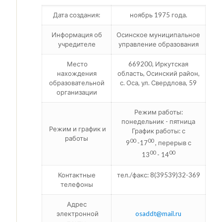
Дата создания:
ноябрь 1975 года.
Информация об
Осинское муниципальное
учредителе
управление образования
Место
669200, Иркутская
нахождения
область, Осинский район,
образовательной
с. Оса, ул. Свердлова, 59
организации
Режим работы:
понедельник - пятница
Режим и график и
График работы: с
работы
00
00
9
-17
, перерыв с
00
00
13
- 14
Контактные
тел./факс: 8(39539)32-369
телефоны
Адрес
электронной
osaddt@mail.ru