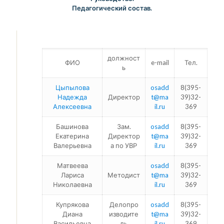
Педагогический состав.
должност
ФИО
e-mail
Тел.
ь
Цыпылова
osadd
8(395-
Надежда
Директор
t@ma
39)32-
Алексеевна
il.ru
369
Башинова
Зам.
osadd
8(395-
Екатерина
Директор
t@ma
39)32-
Валерьевна
а по УВР
il.ru
369
Матвеева
osadd
8(395-
Лариса
Методист
t@ma
39)32-
Николаевна
il.ru
369
Купрякова
Делопро
osadd
8(395-
Диана
изводите
t@ma
39)32-
Васильевна
ль
il.ru
369