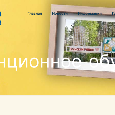
Главная
Новости
Информация
Г
нционное об