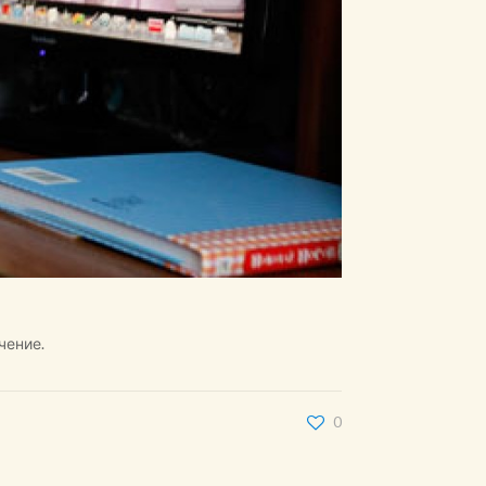
чение.
0