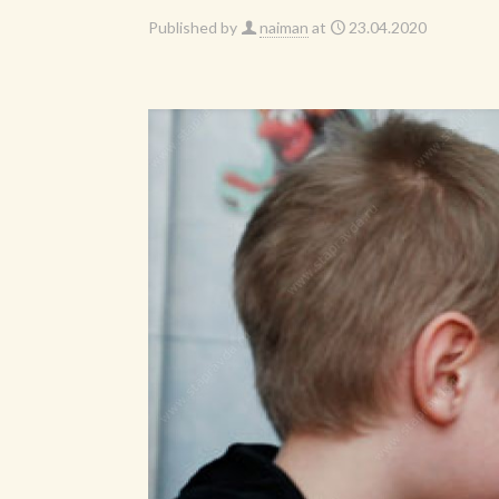
Published by
naiman
at
23.04.2020