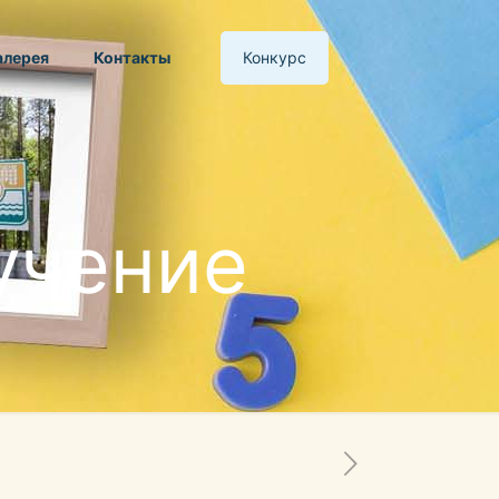
алерея
Контакты
Конкурс
учение