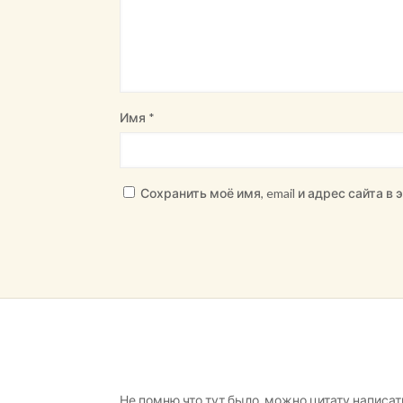
Имя
*
Сохранить моё имя, email и адрес сайта 
Не помню что тут было, можно цитату написат