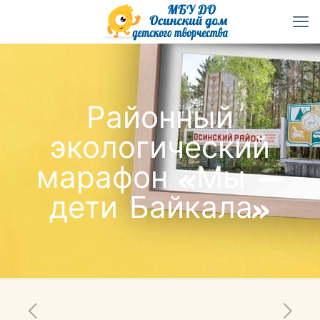
Районный
экологический
марафон «Мы —
дети Байкала»