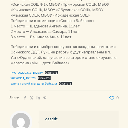
«Осинская СОШ№1», МБОУ «Приморская СОШ», МБОУ
«Кахинская СОШ», МБОУ «Обусинская СОШ», МБОУ
«Майская СОШ», МБОУ «Ирхидейская СОШ»
Победители в номинации «Слово о Байкале»:
1 место — Шаданова Ангелина, 11лет
2 место — Алсаханова Самира, 11лет
3 место — Башинова Анна, 11лет
Победители и призёры конкурса награждены грамотами
Осинского ДДТ. Лучшие работы будут направлены в п.
Усть-Ордынский, для участия во втором этапе окружного
марафона «Мы — дети Байкала».
IMG_20220311_152359
Скачать
20220311_100320
Скачать
алена-ганзий-мы-дети-байкала
Скачать
Share
0
osaddt