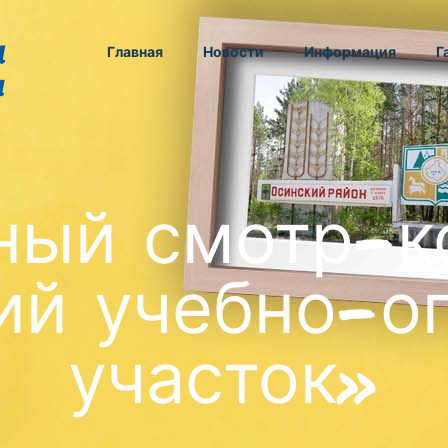
Главная
Новости
Информация
Г
ный смотр-к
ий учебно-о
участок»