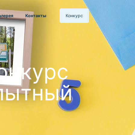
алерея
Контакты
Конкурс
онкурс
пытный