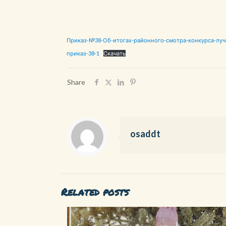
Приказ-№38-Об-итогах-районного-смотра-конкурса-лу
приказ-38-1
Скачать
Share
osaddt
Related posts