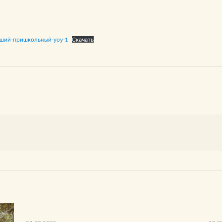
чший-пришкольный-уоу-1
Скачать