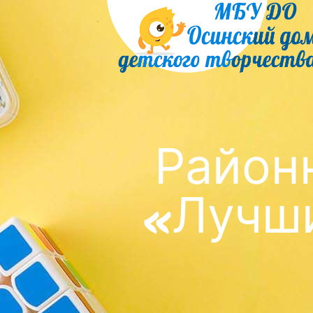
Район
«Лучш